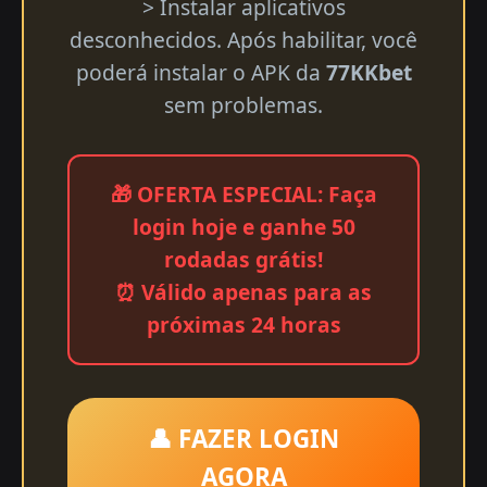
> Instalar aplicativos
desconhecidos. Após habilitar, você
poderá instalar o APK da
77KKbet
sem problemas.
🎁 OFERTA ESPECIAL: Faça
login hoje e ganhe 50
rodadas grátis!
⏰ Válido apenas para as
próximas 24 horas
👤 FAZER LOGIN
AGORA