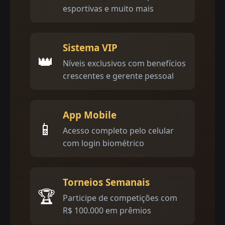
esportivas e muito mais
Sistema VIP
👑
Níveis exclusivos com benefícios
crescentes e gerente pessoal
App Mobile
📱
Acesso completo pelo celular
com login biométrico
Torneios Semanais
🏆
Participe de competições com
R$ 100.000 em prêmios