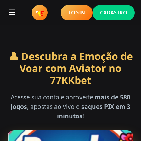
☰
LOGIN
CADASTRO
👤 Descubra a Emoção de
Voar com Aviator no
77KKbet
Acesse sua conta e aproveite
mais de 580
jogos
, apostas ao vivo e
saques PIX em 3
minutos
!