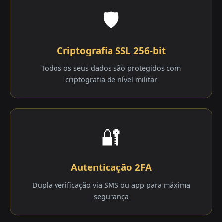
🛡️
Criptografia SSL 256-bit
Todos os seus dados são protegidos com
criptografia de nível militar
🔐
Autenticação 2FA
Dupla verificação via SMS ou app para máxima
segurança