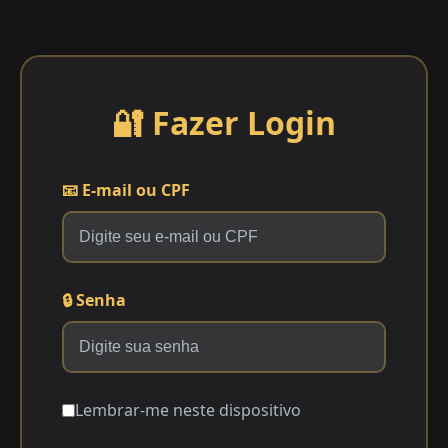
🔐 Fazer Login
📧 E-mail ou CPF
🔒 Senha
Lembrar-me neste dispositivo