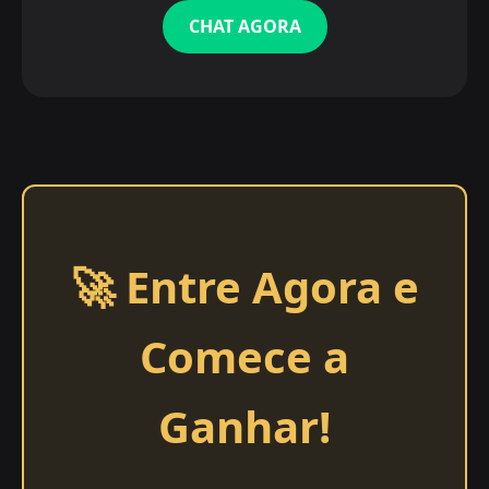
CHAT AGORA
🚀 Entre Agora e
Comece a
Ganhar!