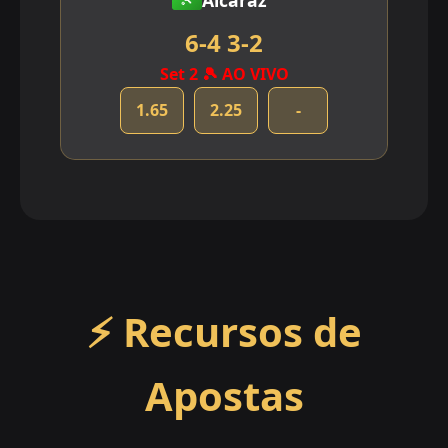
Alcaraz
🎾
6-4 3-2
Set 2 🎾 AO VIVO
1.65
2.25
-
⚡ Recursos de
Apostas