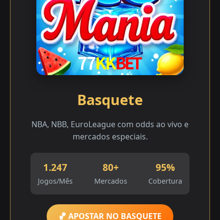
Basquete
NBA, NBB, EuroLeague com odds ao vivo e
mercados especiais.
1.247
80+
95%
Jogos/Mês
Mercados
Cobertura
🏀 APOSTAR NO BASQUETE