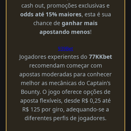
cash out, promoções exclusivas e
odds até 15% maiores
, esta é sua
chance de
ganhar mais
apostando menos
!
939Bet
Jogadores experientes do
77KKbet
recomendam começar com
apostas moderadas para conhecer
melhor as mecânicas do Captain's
Bounty. O jogo oferece opções de
aposta flexíveis, desde R$ 0,25 até
R$ 125 por giro, adequando-se a
diferentes perfis de jogadores.