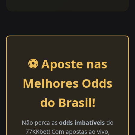
⚽ Aposte nas
Melhores Odds
do Brasil!
Não perca as
odds imbatíveis
do
77KKbet! Com apostas ao vivo,