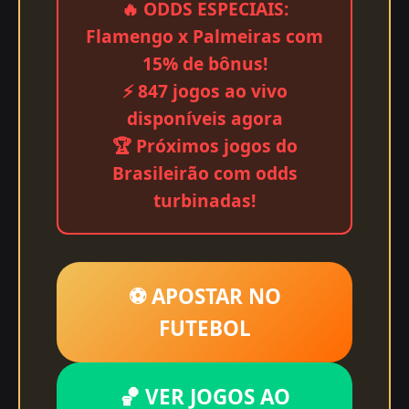
🔥 ODDS ESPECIAIS:
Flamengo x Palmeiras com
15% de bônus!
⚡ 847 jogos ao vivo
disponíveis agora
🏆 Próximos jogos do
Brasileirão com odds
turbinadas!
⚽ APOSTAR NO
FUTEBOL
🏀 VER JOGOS AO