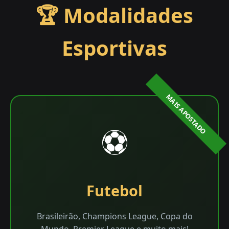
🏆 Modalidades
Esportivas
⚽
Futebol
Brasileirão, Champions League, Copa do