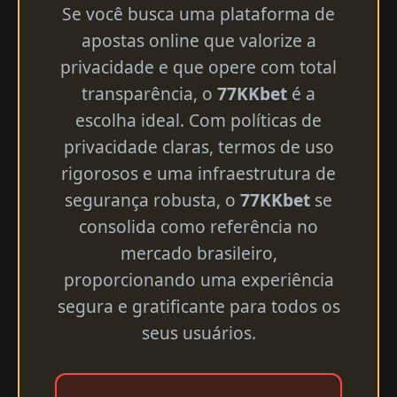
Se você busca uma plataforma de
apostas online que valorize a
privacidade e que opere com total
transparência, o
77KKbet
é a
escolha ideal. Com políticas de
privacidade claras, termos de uso
rigorosos e uma infraestrutura de
segurança robusta, o
77KKbet
se
consolida como referência no
mercado brasileiro,
proporcionando uma experiência
segura e gratificante para todos os
seus usuários.