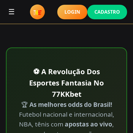
☰
LOGIN
CADASTRO
⚽ A Revolução Dos
Esportes Fantasia No
77KKbet
🏆
As melhores odds do Brasil!
Futebol nacional e internacional,
NBA, tênis com
apostas ao vivo
,