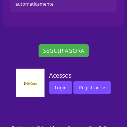
automaticamente
SEGUIR AGORA
Acessos
Login
Registrar-se