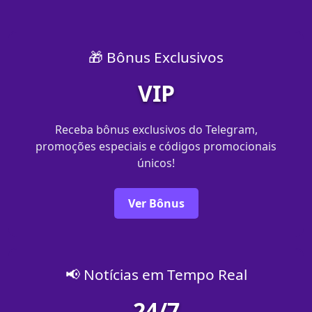
🎁 Bônus Exclusivos
VIP
Receba bônus exclusivos do Telegram,
promoções especiais e códigos promocionais
únicos!
Ver Bônus
📢 Notícias em Tempo Real
24/7