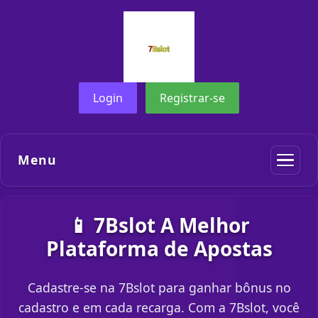
Login
Registrar-se
Menu
📱 7Bslot A Melhor
Plataforma de Apostas
Cadastre-se na 7Bslot para ganhar bônus no
cadastro e em cada recarga. Com a 7Bslot, você