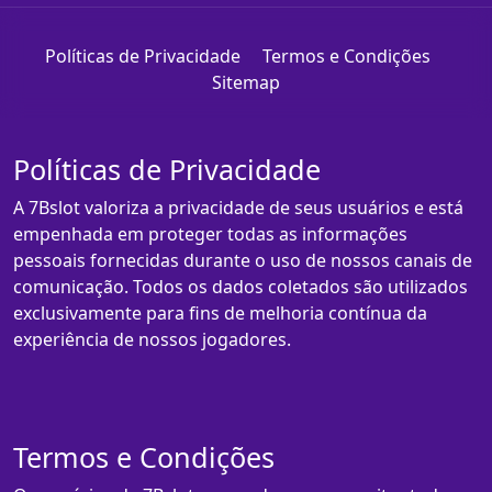
Políticas de Privacidade
Termos e Condições
Sitemap
Políticas de Privacidade
A 7Bslot valoriza a privacidade de seus usuários e está
empenhada em proteger todas as informações
pessoais fornecidas durante o uso de nossos canais de
comunicação. Todos os dados coletados são utilizados
exclusivamente para fins de melhoria contínua da
experiência de nossos jogadores.
Termos e Condições