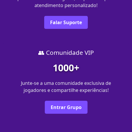
atendimento personalizado!
Falar Suporte
👥 Comunidade VIP
1000+
Junte-se a uma comunidade exclusiva de
jogadores e compartilhe experiências!
Entrar Grupo