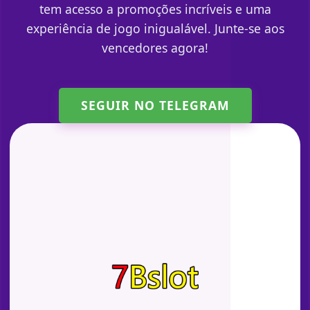
tem acesso a promoções incríveis e uma
experiência de jogo inigualável. Junte-se aos
vencedores agora!
SEGUIR NO TELEGRAM