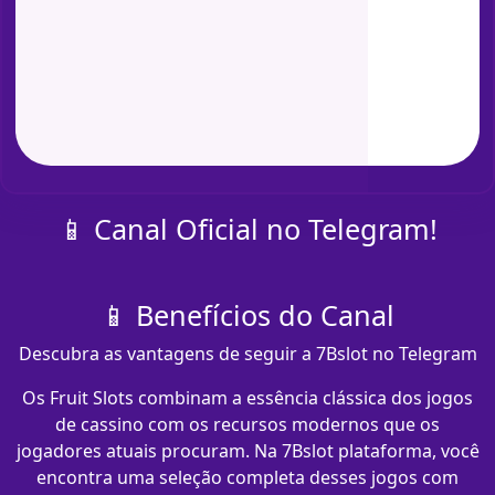
📱 Canal Oficial no Telegram!
📱 Benefícios do Canal
Descubra as vantagens de seguir a 7Bslot no Telegram
Os Fruit Slots combinam a essência clássica dos jogos
de cassino com os recursos modernos que os
jogadores atuais procuram. Na 7Bslot plataforma, você
encontra uma seleção completa desses jogos com