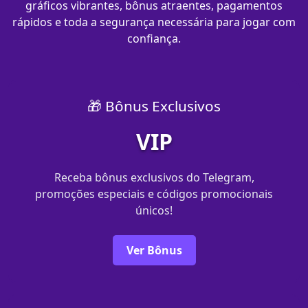
gráficos vibrantes, bônus atraentes, pagamentos
rápidos e toda a segurança necessária para jogar com
confiança.
🎁 Bônus Exclusivos
VIP
Receba bônus exclusivos do Telegram,
promoções especiais e códigos promocionais
únicos!
Ver Bônus