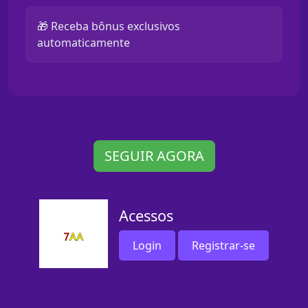
🎁 Receba bônus exclusivos
automaticamente
SEGUIR AGORA
Acessos
Login
Registrar-se