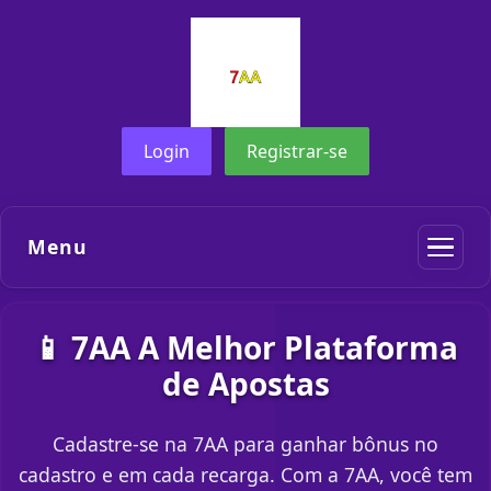
Login
Registrar-se
Menu
📱 7AA A Melhor Plataforma
de Apostas
Cadastre-se na 7AA para ganhar bônus no
cadastro e em cada recarga. Com a 7AA, você tem