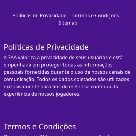
Políticas de Privacidade
Termos e Condições
Sitemap
Políticas de Privacidade
A 7AA valoriza a privacidade de seus usuários e está
empenhada em proteger todas as informações
pessoais fornecidas durante o uso de nossos canais de
comunicação. Todos os dados coletados são utilizados
exclusivamente para fins de melhoria contínua da
experiência de nossos jogadores.
Termos e Condições