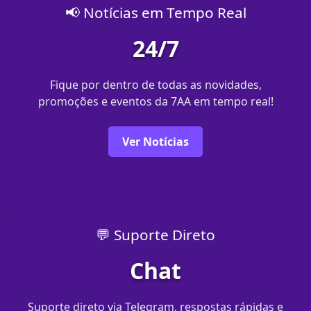
📢 Notícias em Tempo Real
24/7
Fique por dentro de todas as novidades,
promoções e eventos da 7AA em tempo real!
Ver Notícias
💬 Suporte Direto
Chat
Suporte direto via Telegram, respostas rápidas e