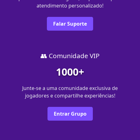
atendimento personalizado!
Falar Suporte
👥 Comunidade VIP
1000+
Junte-se a uma comunidade exclusiva de
jogadores e compartilhe experiências!
Entrar Grupo