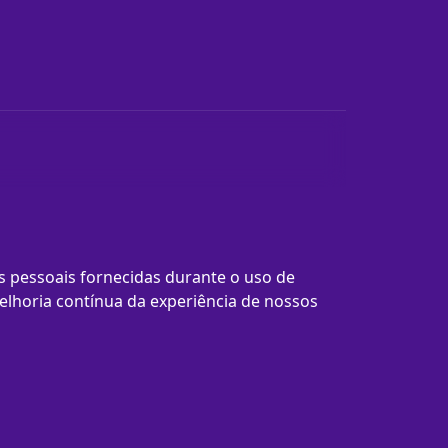
s pessoais fornecidas durante o uso de
elhoria contínua da experiência de nossos