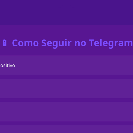
📱 Como Seguir no Telegram
ositivo