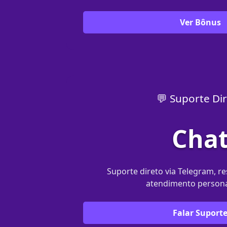
Ver Bônus
💬 Suporte Di
Cha
Suporte direto via Telegram, r
atendimento persona
Falar Suport