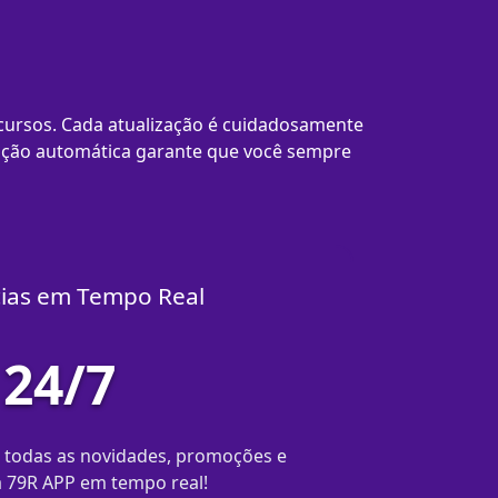
cursos. Cada atualização é cuidadosamente
zação automática garante que você sempre
cias em Tempo Real
24/7
e todas as novidades, promoções e
a 79R APP em tempo real!