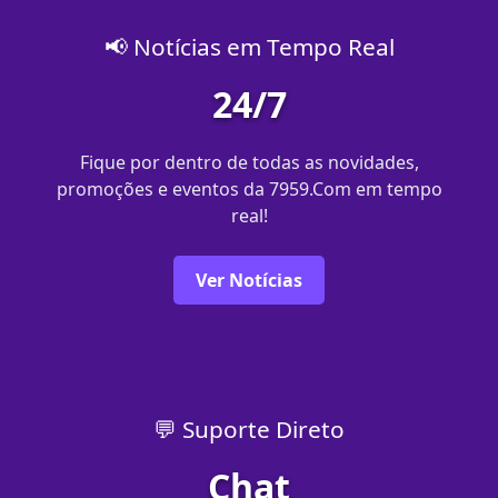
📢 Notícias em Tempo Real
24/7
Fique por dentro de todas as novidades,
promoções e eventos da 7959.Com em tempo
real!
Ver Notícias
💬 Suporte Direto
Chat