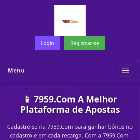
Login
Registrar-se
Menu
📱 7959.Com A Melhor
Plataforma de Apostas
Cadastre-se na 7959.Com para ganhar bônus no
cadastro e em cada recarga. Com a 7959.Com,