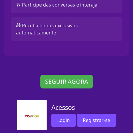
💬 Participe das conversas e interaja
🎁 Receba bônus exclusivos
automaticamente
SEGUIR AGORA
Acessos
Login
Registrar-se