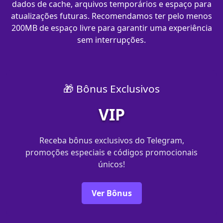
dados de cache, arquivos temporários e espaço para
atualizações futuras. Recomendamos ter pelo menos
200MB de espaço livre para garantir uma experiência
sem interrupções.
🎁 Bônus Exclusivos
VIP
Receba bônus exclusivos do Telegram,
promoções especiais e códigos promocionais
únicos!
Ver Bônus