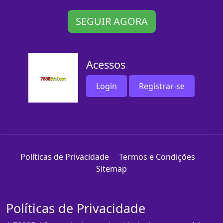
SEGUIR AGORA
Acessos
Login
Registrar-se
Políticas de Privacidade
Termos e Condições
Sitemap
Políticas de Privacidade