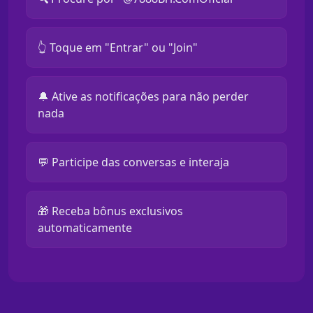
👆 Toque em "Entrar" ou "Join"
🔔 Ative as notificações para não perder
nada
💬 Participe das conversas e interaja
🎁 Receba bônus exclusivos
automaticamente