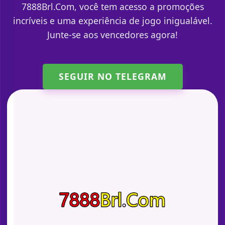
7888Brl.Com, você tem acesso a promoções
incríveis e uma experiência de jogo inigualável.
Junte-se aos vencedores agora!
SEGUIR NO TELEGRAM