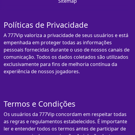
Sitemap
Políticas de Privacidade
A 777Vip valoriza a privacidade de seus usuários e está
empenhada em proteger todas as informações
pessoais fornecidas durante o uso de nossos canais de
comunicação. Todos os dados coletados são utilizados
exclusivamente para fins de melhoria contínua da
experiência de nossos jogadores.
Termos e Condições
Os usuários da 777Vip concordam em respeitar todas
as regras e regulamentos estabelecidos. É importante
ler e entender todos os termos antes de participar de