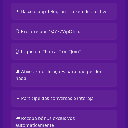
📱 Baixe o app Telegram no seu dispositivo
🔍 Procure por "@777VipOficial"
👆 Toque em "Entrar" ou "Join"
🔔 Ative as notificações para não perder
nada
💬 Participe das conversas e interaja
🎁 Receba bônus exclusivos
automaticamente