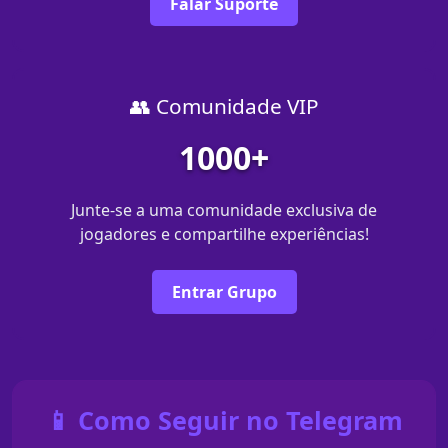
Falar Suporte
👥 Comunidade VIP
1000+
Junte-se a uma comunidade exclusiva de
jogadores e compartilhe experiências!
Entrar Grupo
📱 Como Seguir no Telegram