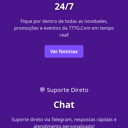
24/7
Fique por dentro de todas as novidades,
promoções e eventos da 777G.Com em tempo
real!
Ver Notícias
💬 Suporte Direto
Chat
Suporte direto via Telegram, respostas rápidas e
atendimento personalizado!