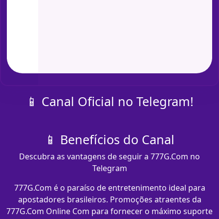
📱 Canal Oficial no Telegram!
📱 Benefícios do Canal
Descubra as vantagens de seguir a 777G.Com no
Telegram
777G.Com é o paraíso de entretenimento ideal para
apostadores brasileiros. Promoções atraentes da
777G.Com Online Com para fornecer o máximo suporte