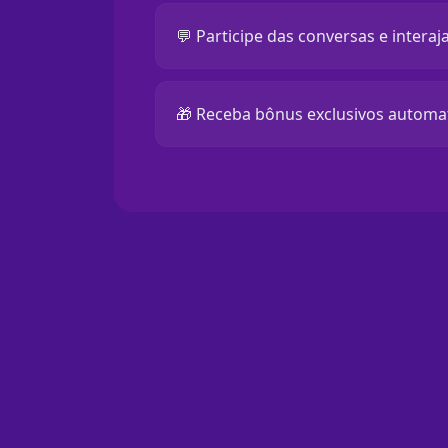
💬 Participe das conversas e interaj
🎁 Receba bônus exclusivos autom