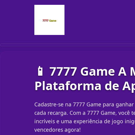
📱 7777 Game A 
Plataforma de A
Cadastre-se na 7777 Game para ganhar
cada recarga. Com a 7777 Game, você 
incríveis e uma experiência de jogo inig
vencedores agora!