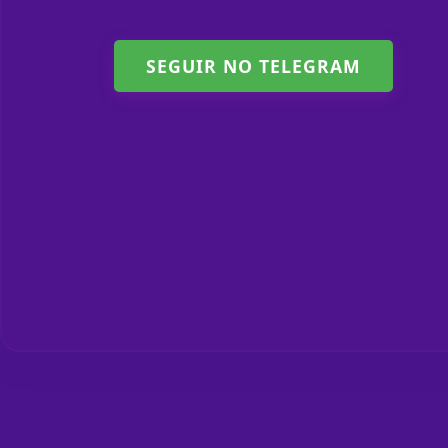
SEGUIR NO TELEGRAM