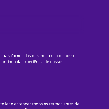
ssoais fornecidas durante o uso de nossos
 contínua da experiência de nossos
te ler e entender todos os termos antes de