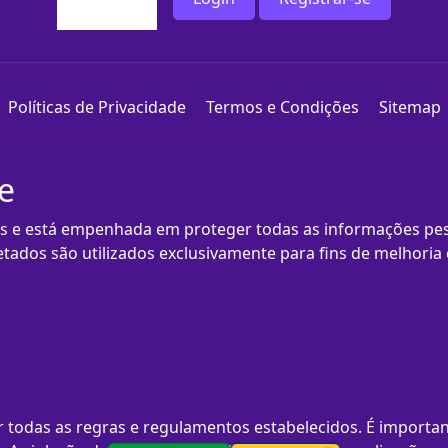
Políticas de Privacidade
Termos e Condições
Sitemap
de
ios e está empenhada em proteger todas as informações pe
tados são utilizados exclusivamente para fins de melhoria
todas as regras e regulamentos estabelecidos. É importan