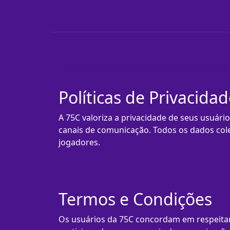
Políticas de Privacida
A 75C valoriza a privacidade de seus usuár
canais de comunicação. Todos os dados cole
jogadores.
Termos e Condições
Os usuários da 75C concordam em respeitar 