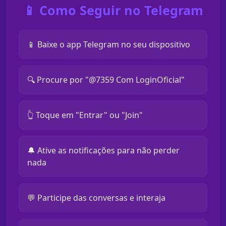
📱 Como Seguir no Telegram
📱 Baixe o app Telegram no seu dispositivo
🔍 Procure por "@7359 Com LoginOficial"
👆 Toque em "Entrar" ou "Join"
🔔 Ative as notificações para não perder
nada
💬 Participe das conversas e interaja