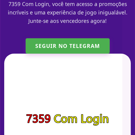
7359 Com Login, você tem acesso a promoções
incríveis e uma experiência de jogo inigualável.
Junte-se aos vencedores agora!
SEGUIR NO TELEGRAM