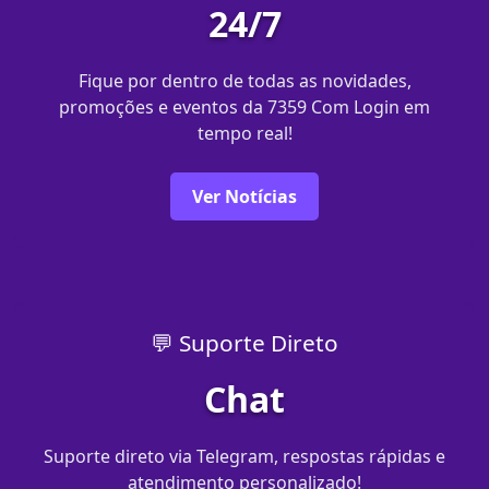
24/7
Fique por dentro de todas as novidades,
promoções e eventos da 7359 Com Login em
tempo real!
Ver Notícias
💬 Suporte Direto
Chat
Suporte direto via Telegram, respostas rápidas e
atendimento personalizado!