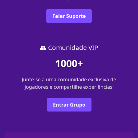
Falar Suporte
👥 Comunidade VIP
1000+
Junte-se a uma comunidade exclusiva de
jogadores e compartilhe experiências!
Entrar Grupo