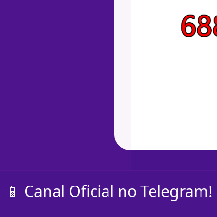
📱 Canal Oficial no Telegram!