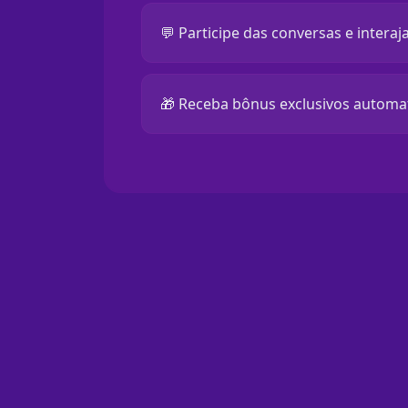
💬 Participe das conversas e interaj
🎁 Receba bônus exclusivos autom