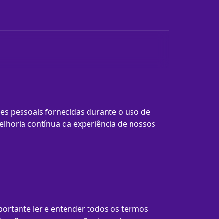
es pessoais fornecidas durante o uso de
elhoria contínua da experiência de nossos
ortante ler e entender todos os termos