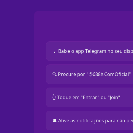
📱 Baixe o app Telegram no seu disp
🔍 Procure por "@688X.ComOficial"
👆 Toque em "Entrar" ou "Join"
🔔 Ative as notificações para não p