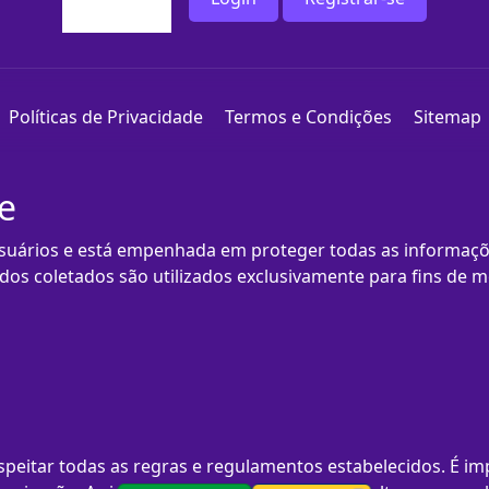
Políticas de Privacidade
Termos e Condições
Sitemap
de
usuários e está empenhada em proteger todas as informaçõ
os coletados são utilizados exclusivamente para fins de m
eitar todas as regras e regulamentos estabelecidos. É imp