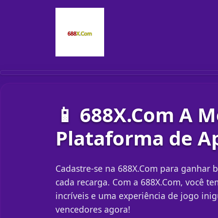
📱 688X.Com A M
Plataforma de A
Cadastre-se na 688X.Com para ganhar 
cada recarga. Com a 688X.Com, você t
incríveis e uma experiência de jogo inig
vencedores agora!