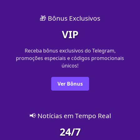
🎁 Bônus Exclusivos
VIP
Receba bônus exclusivos do Telegram,
promoções especiais e códigos promocionais
únicos!
Ver Bônus
📢 Notícias em Tempo Real
24/7