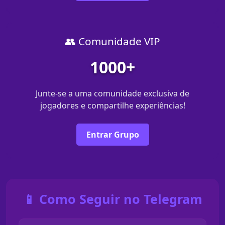
👥 Comunidade VIP
1000+
Junte-se a uma comunidade exclusiva de
jogadores e compartilhe experiências!
Entrar Grupo
📱 Como Seguir no Telegram