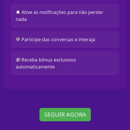
🔔 Ative as notificações para não perder
nada
💬 Participe das conversas e interaja
🎁 Receba bônus exclusivos
automaticamente
SEGUIR AGORA