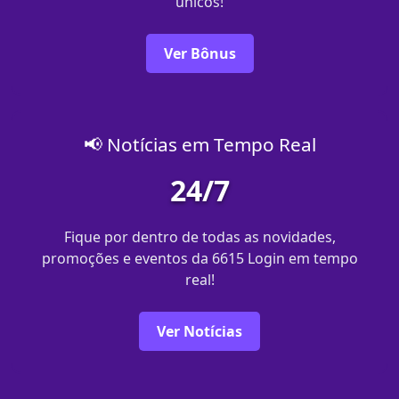
únicos!
Ver Bônus
📢 Notícias em Tempo Real
24/7
Fique por dentro de todas as novidades,
promoções e eventos da 6615 Login em tempo
real!
Ver Notícias