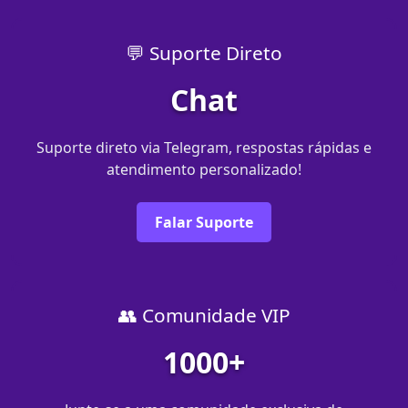
💬 Suporte Direto
Chat
Suporte direto via Telegram, respostas rápidas e
atendimento personalizado!
Falar Suporte
👥 Comunidade VIP
1000+