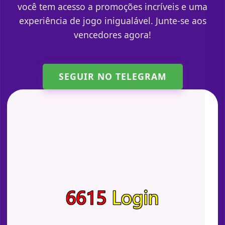
você tem acesso a promoções incríveis e uma
experiência de jogo inigualável. Junte-se aos
vencedores agora!
SEGUIR NO TELEGRAM