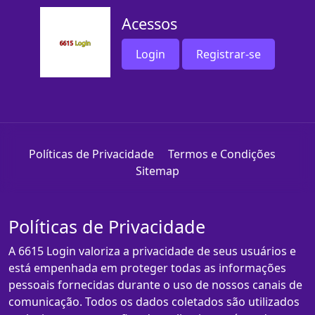
Acessos
Login
Registrar-se
Políticas de Privacidade
Termos e Condições
Sitemap
Políticas de Privacidade
A 6615 Login valoriza a privacidade de seus usuários e
está empenhada em proteger todas as informações
pessoais fornecidas durante o uso de nossos canais de
comunicação. Todos os dados coletados são utilizados