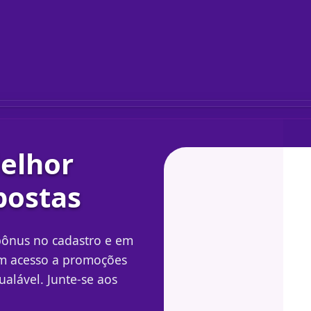
elhor
postas
bônus no cadastro e em
em acesso a promoções
ualável. Junte-se aos