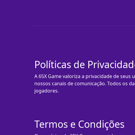
Políticas de Privacida
A 65X Game valoriza a privacidade de seus
nossos canais de comunicação. Todos os dad
jogadores.
Termos e Condições