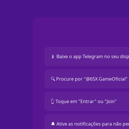
📱 Baixe o app Telegram no seu disp
🔍 Procure por "@65X GameOficial"
👆 Toque em "Entrar" ou "Join"
🔔 Ative as notificações para não p