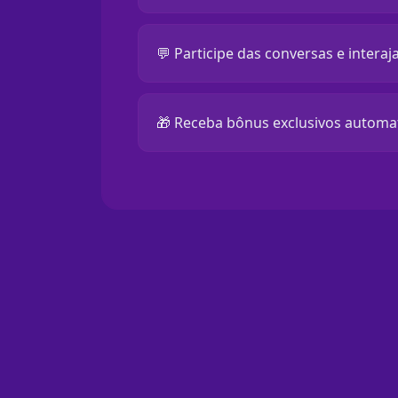
💬 Participe das conversas e interaj
🎁 Receba bônus exclusivos autom