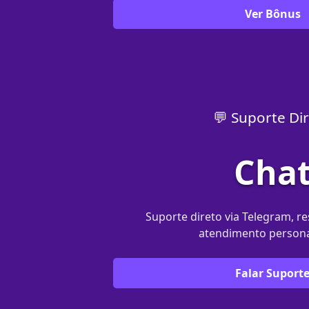
Ver Bônus
💬 Suporte Di
Cha
Suporte direto via Telegram, r
atendimento persona
Falar Suport