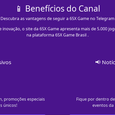
📱 Benefícios do Canal
Descubra as vantagens de seguir a 65X Game no Telegram
inovação, o site da 65X Game apresenta mais de 5.000 jog
na plataforma 65X Game Brasil .
sivos
📢 Notí
m, promoções especiais
Fique por dentro d
s únicos!
eventos da