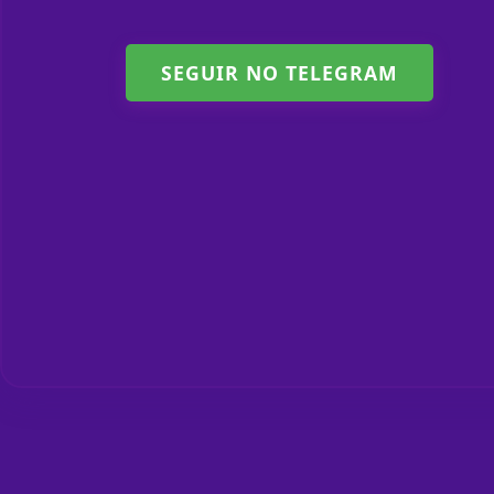
SEGUIR NO TELEGRAM