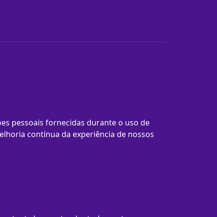
es pessoais fornecidas durante o uso de
elhoria contínua da experiência de nossos