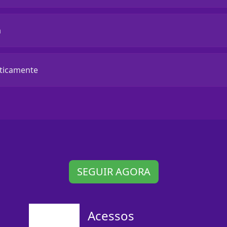
a
aticamente
SEGUIR AGORA
Acessos