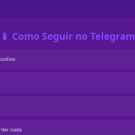
📱 Como Seguir no Telegram
ositivo
erder nada