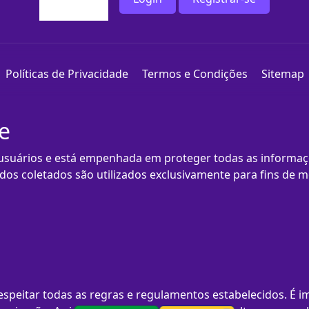
Políticas de Privacidade
Termos e Condições
Sitemap
de
s usuários e está empenhada em proteger todas as informaç
os coletados são utilizados exclusivamente para fins de m
peitar todas as regras e regulamentos estabelecidos. É i