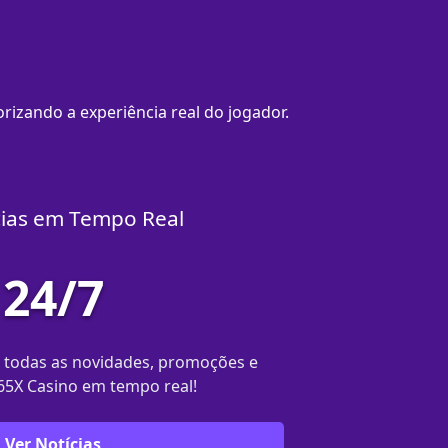
m
izando a experiência real do jogador.
cias em Tempo Real
24/7
e todas as novidades, promoções e
65X Casino em tempo real!
Ver Notícias