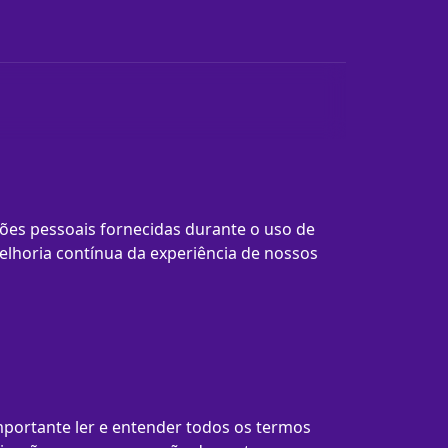
ões pessoais fornecidas durante o uso de
elhoria contínua da experiência de nossos
mportante ler e entender todos os termos