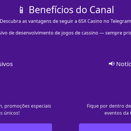
📱 Benefícios do Canal
Descubra as vantagens de seguir a 65X Casino no Telegra
ivo de desenvolvimento de jogos de cassino — sempre prior
sivos
📢 Notí
m, promoções especiais
Fique por dentro d
s únicos!
eventos da 