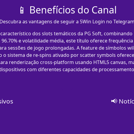
📱 Benefícios do Canal
Descubra as vantagens de seguir a 5Win Login no Telegra
al característico dos slots temáticos da PG Soft, combinand
6.70% e volatilidade média, este título oferece frequênc
ara sessões de jogo prolongadas. A feature de símbolos wild
nto o sistema de re-spins ativado por scatter symbols ofer
o para renderização cross-platform usando HTML5 canvas, m
dispositivos com diferentes capacidades de processamento
sivos
📢 Notí