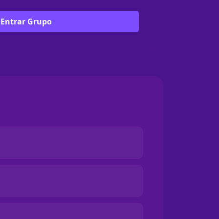
Entrar Grupo