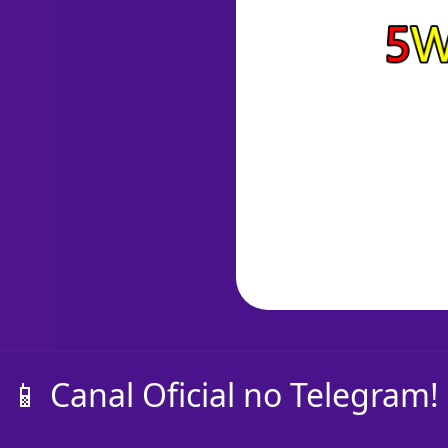
📱 Canal Oficial no Telegram!