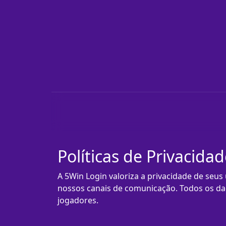
Políticas de Privacida
A 5Win Login valoriza a privacidade de seu
nossos canais de comunicação. Todos os dad
jogadores.