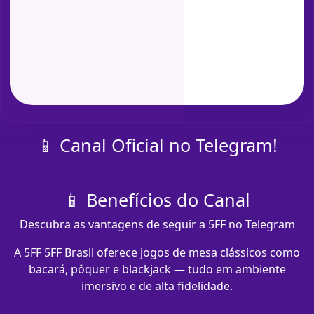
📱 Canal Oficial no Telegram!
📱 Benefícios do Canal
Descubra as vantagens de seguir a 5FF no Telegram
A 5FF 5FF Brasil oferece jogos de mesa clássicos como
bacará, pôquer e blackjack — tudo em ambiente
imersivo e de alta fidelidade.