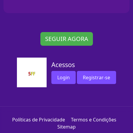
SEGUIR AGORA
Acessos
Login
Registrar-se
Políticas de Privacidade
Termos e Condições
Sitemap