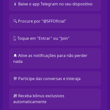
📱 Baixe o app Telegram no seu dispositivo
🔍 Procure por "@5FFOficial"
👆 Toque em "Entrar" ou "Join"
🔔 Ative as notificações para não perder
nada
💬 Participe das conversas e interaja
🎁 Receba bônus exclusivos
automaticamente