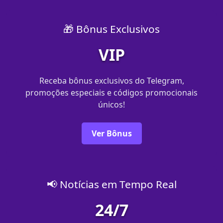
🎁 Bônus Exclusivos
VIP
Receba bônus exclusivos do Telegram,
promoções especiais e códigos promocionais
únicos!
Ver Bônus
📢 Notícias em Tempo Real
24/7