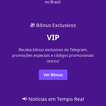
no Brasil.
🎁 Bônus Exclusivos
VIP
Receba bônus exclusivos do Telegram,
promoções especiais e códigos promocionais
únicos!
Ver Bônus
📢 Notícias em Tempo Real