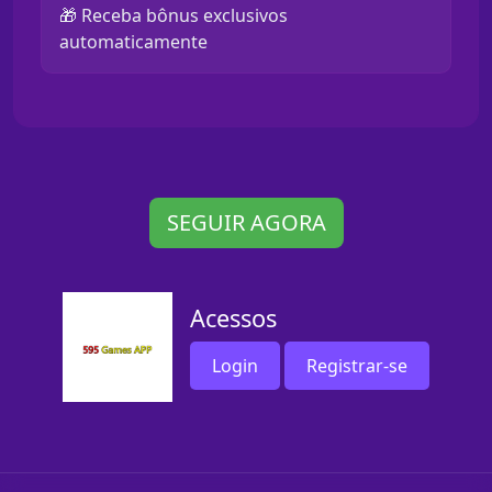
🎁 Receba bônus exclusivos
automaticamente
SEGUIR AGORA
Acessos
Login
Registrar-se