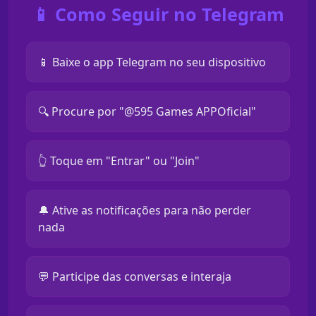
📱 Como Seguir no Telegram
📱 Baixe o app Telegram no seu dispositivo
🔍 Procure por "@595 Games APPOficial"
👆 Toque em "Entrar" ou "Join"
🔔 Ative as notificações para não perder
nada
💬 Participe das conversas e interaja