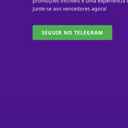
promoções incríveis e uma experiência d
Junte-se aos vencedores agora!
SEGUIR NO TELEGRAM