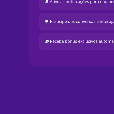
🔔 Ative as notificações para não p
💬 Participe das conversas e interaj
🎁 Receba bônus exclusivos autom