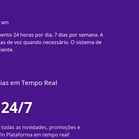
gram
ento 24 horas por dia, 7 dias por semana. A
das de voz quando necessário. O sistema de
iente.
cias em Tempo Real
24/7
e todas as novidades, promoções e
in Plataforma em tempo real!