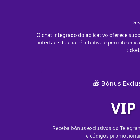
Des
O chat integrado do aplicativo oferece sup
interface do chat é intuitiva e permite e
ticke
🎁 Bônus Exclu
VIP
Receba bônus exclusivos do Telegra
e códigos promocionai