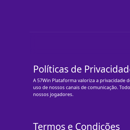
Políticas de Privacida
A 57Win Plataforma valoriza a privacidade 
uso de nossos canais de comunicação. Todos
nossos jogadores.
Termos e Condições