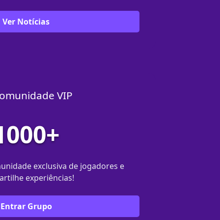
Ver Notícias
Comunidade VIP
1000+
unidade exclusiva de jogadores e
rtilhe experiências!
Entrar Grupo