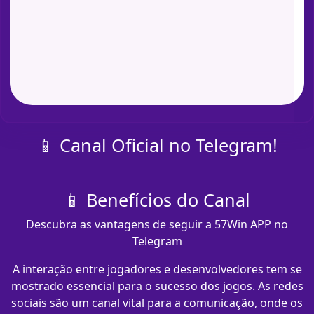
📱 Canal Oficial no Telegram!
📱 Benefícios do Canal
Descubra as vantagens de seguir a 57Win APP no
Telegram
A interação entre jogadores e desenvolvedores tem se
mostrado essencial para o sucesso dos jogos. As redes
sociais são um canal vital para a comunicação, onde os