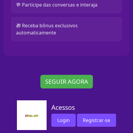
💬 Participe das conversas e interaja
🎁 Receba bônus exclusivos
automaticamente
SEGUIR AGORA
Acessos
Login
Registrar-se