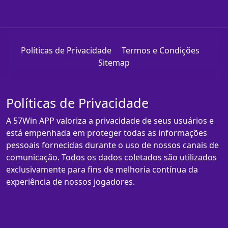
Políticas de Privacidade
Termos e Condições
Sitemap
Políticas de Privacidade
A 57Win APP valoriza a privacidade de seus usuários e
está empenhada em proteger todas as informações
pessoais fornecidas durante o uso de nossos canais de
comunicação. Todos os dados coletados são utilizados
exclusivamente para fins de melhoria contínua da
experiência de nossos jogadores.