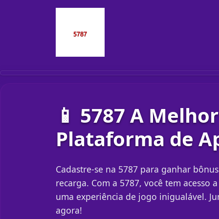
📱 5787 A Melhor
Plataforma de A
Cadastre-se na 5787 para ganhar bônus
recarga. Com a 5787, você tem acesso a
uma experiência de jogo inigualável. J
agora!