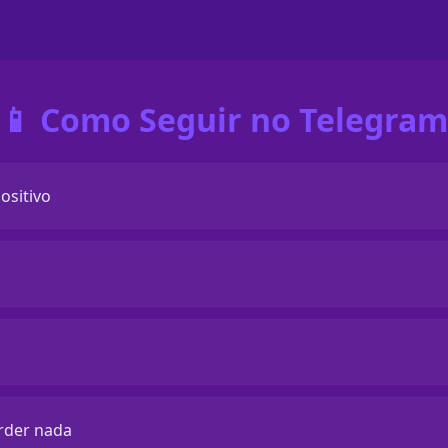
📱 Como Seguir no Telegram
ositivo
erder nada