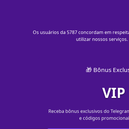
Os usuários da 5787 concordam em respeitar
utilizar nossos serviço
🎁 Bônus Exclu
VIP
Receba bônus exclusivos do Telegra
e códigos promocionai