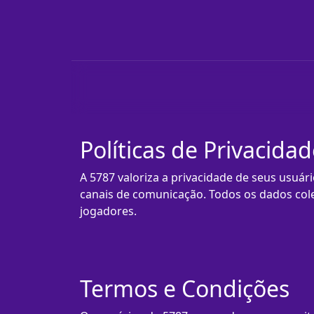
Políticas de Privacida
A 5787 valoriza a privacidade de seus usuá
canais de comunicação. Todos os dados cole
jogadores.
Termos e Condições