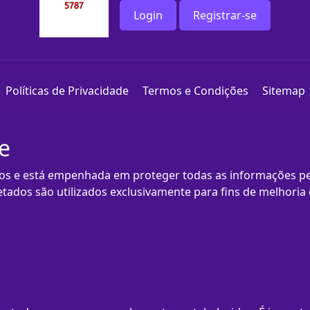
Login
Registrar-se
Políticas de Privacidade
Termos e Condições
Sitemap
de
rios e está empenhada em proteger todas as informações p
tados são utilizados exclusivamente para fins de melhoria