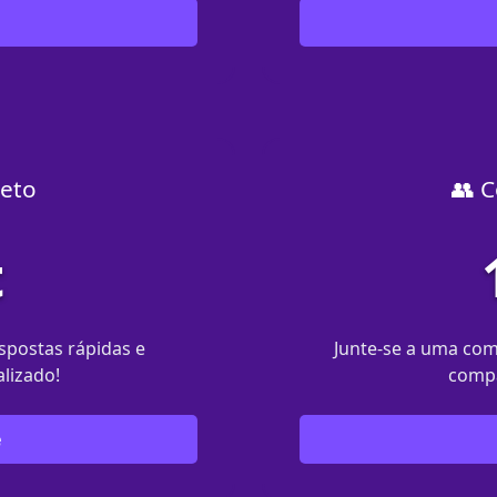
reto
👥 
t
espostas rápidas e
Junte-se a uma com
lizado!
compa
e