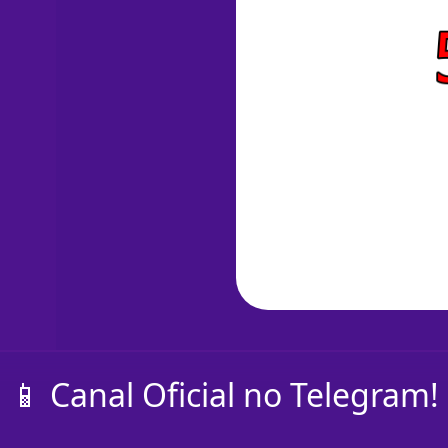
📱 Canal Oficial no Telegram!