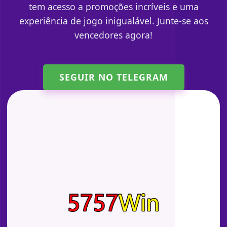
tem acesso a promoções incríveis e uma
experiência de jogo inigualável. Junte-se aos
vencedores agora!
SEGUIR NO TELEGRAM