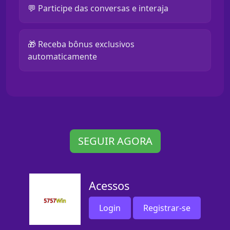
💬 Participe das conversas e interaja
🎁 Receba bônus exclusivos
automaticamente
SEGUIR AGORA
Acessos
Login
Registrar-se