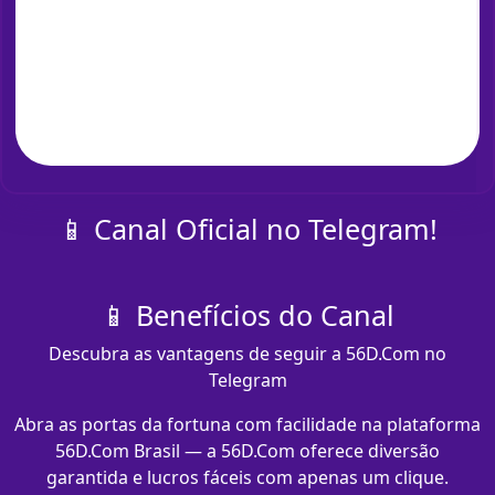
📱 Canal Oficial no Telegram!
📱 Benefícios do Canal
Descubra as vantagens de seguir a 56D.Com no
Telegram
Abra as portas da fortuna com facilidade na plataforma
56D.Com Brasil — a 56D.Com oferece diversão
garantida e lucros fáceis com apenas um clique.