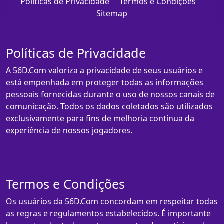
Políticas de Privacidade
Termos e Condições
Sitemap
Políticas de Privacidade
A 56D.Com valoriza a privacidade de seus usuários e
está empenhada em proteger todas as informações
pessoais fornecidas durante o uso de nossos canais de
comunicação. Todos os dados coletados são utilizados
exclusivamente para fins de melhoria contínua da
experiência de nossos jogadores.
Termos e Condições
Os usuários da 56D.Com concordam em respeitar todas
as regras e regulamentos estabelecidos. É importante