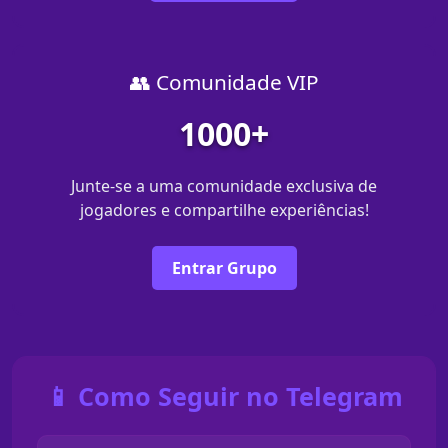
👥 Comunidade VIP
1000+
Junte-se a uma comunidade exclusiva de
jogadores e compartilhe experiências!
Entrar Grupo
📱 Como Seguir no Telegram