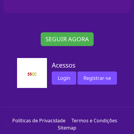
SEGUIR AGORA
Acessos
Login
Registrar-se
Políticas de Privacidade
Termos e Condições
Sitemap