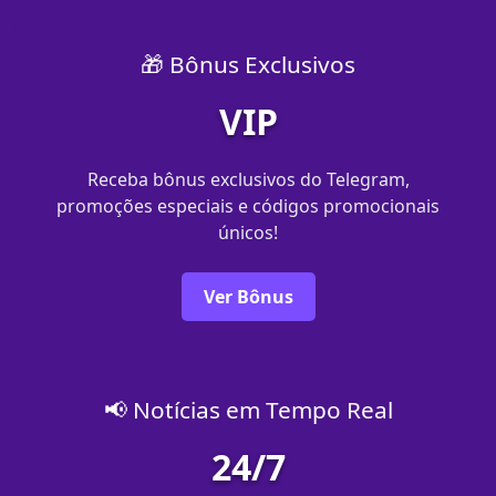
🎁 Bônus Exclusivos
VIP
Receba bônus exclusivos do Telegram,
promoções especiais e códigos promocionais
únicos!
Ver Bônus
📢 Notícias em Tempo Real
24/7