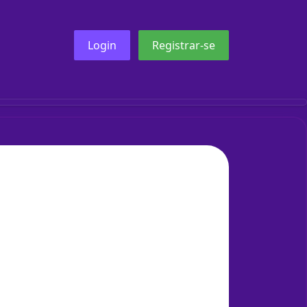
Login
Registrar-se