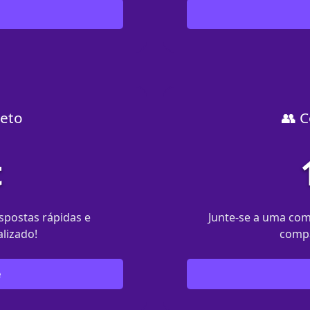
reto
👥 
t
espostas rápidas e
Junte-se a uma com
lizado!
compa
e