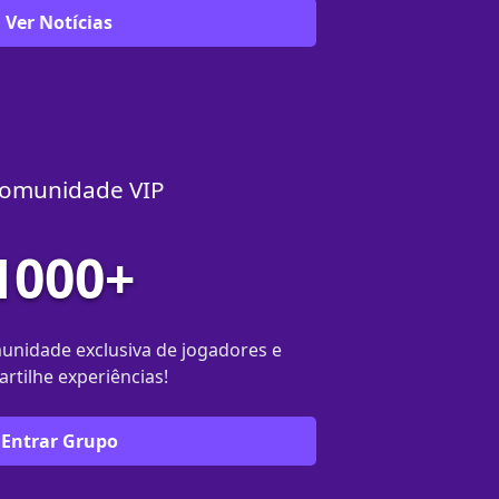
Ver Notícias
Comunidade VIP
1000+
unidade exclusiva de jogadores e
rtilhe experiências!
Entrar Grupo