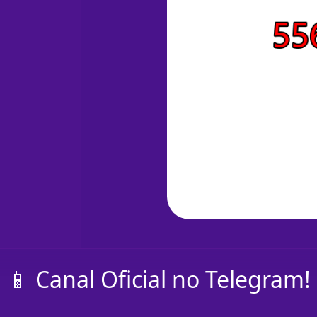
📱 Canal Oficial no Telegram!