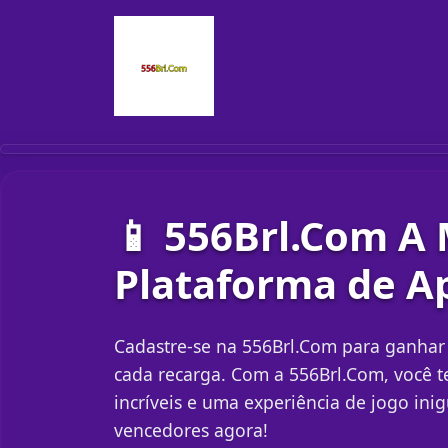
📱 556Brl.Com A
Plataforma de A
Cadastre-se na 556Brl.Com para ganhar
cada recarga. Com a 556Brl.Com, você 
incríveis e uma experiência de jogo inig
vencedores agora!