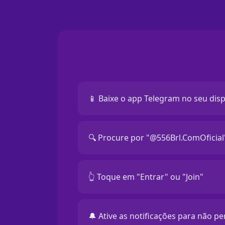
📱 Baixe o app Telegram no seu disp
🔍 Procure por "@556Brl.ComOficial
👆 Toque em "Entrar" ou "Join"
🔔 Ative as notificações para não p