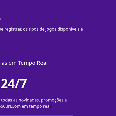
m
 registrar, os tipos de jogos disponíveis e
cias em Tempo Real
24/7
e todas as novidades, promoções e
556Brl.Com em tempo real!