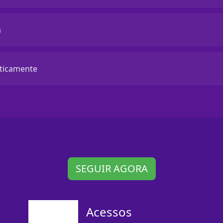
a
aticamente
SEGUIR AGORA
Acessos