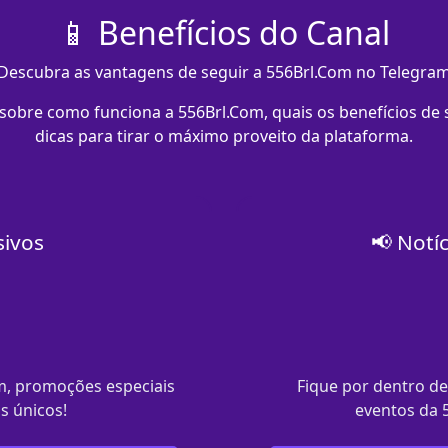
📱 Benefícios do Canal
Descubra as vantagens de seguir a 556Brl.Com no Telegra
obre como funciona a 556Brl.Com, quais os benefícios de se
dicas para tirar o máximo proveito da plataforma.
sivos
📢 Notí
m, promoções especiais
Fique por dentro d
s únicos!
eventos da 