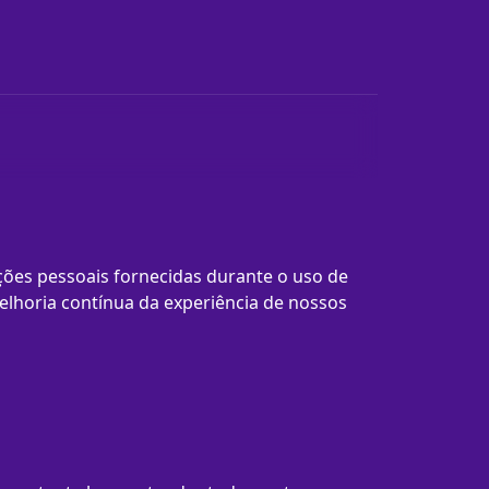
ções pessoais fornecidas durante o uso de
elhoria contínua da experiência de nossos