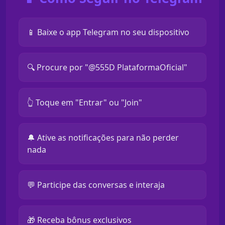
📱 Baixe o app Telegram no seu dispositivo
🔍 Procure por "@555D PlataformaOficial"
👆 Toque em "Entrar" ou "Join"
🔔 Ative as notificações para não perder
nada
💬 Participe das conversas e interaja
🎁 Receba bônus exclusivos