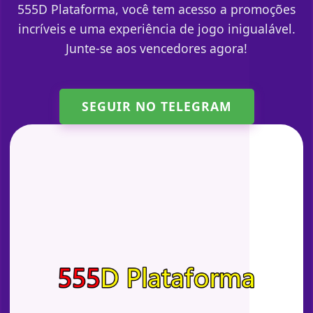
555D Plataforma, você tem acesso a promoções
incríveis e uma experiência de jogo inigualável.
Junte-se aos vencedores agora!
SEGUIR NO TELEGRAM