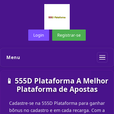
Login
Registrar-se
Menu
📱 555D Plataforma A Melhor
Plataforma de Apostas
Cadastre-se na 555D Plataforma para ganhar
bônus no cadastro e em cada recarga. Com a