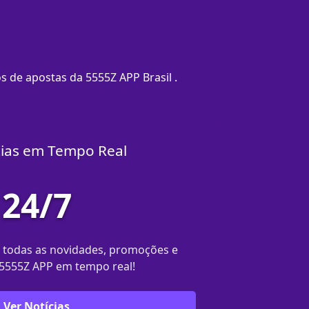
os de apostas da 5555Z APP Brasil .
cias em Tempo Real
24/7
e todas as novidades, promoções e
 5555Z APP em tempo real!
Ver Notícias