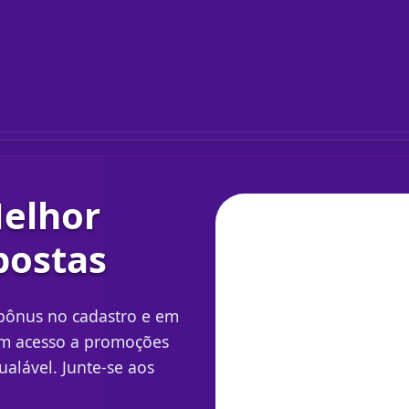
Melhor
postas
bônus no cadastro e em
em acesso a promoções
ualável. Junte-se aos