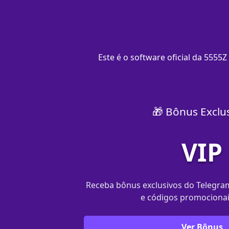
Este é o software oficial da 5555Z
🎁 Bônus Exclu
VIP
Receba bônus exclusivos do Telegra
e códigos promocionai
Ver Bônus