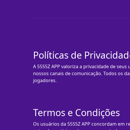
Políticas de Privacida
A 5555Z APP valoriza a privacidade de seus
nossos canais de comunicação. Todos os dad
jogadores.
Termos e Condições
Os usuários da 5555Z APP concordam em res