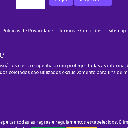
Políticas de Privacidade
Termos e Condições
Sitemap
de
 usuários e está empenhada em proteger todas as informaç
os coletados são utilizados exclusivamente para fins de m
peitar todas as regras e regulamentos estabelecidos. É im