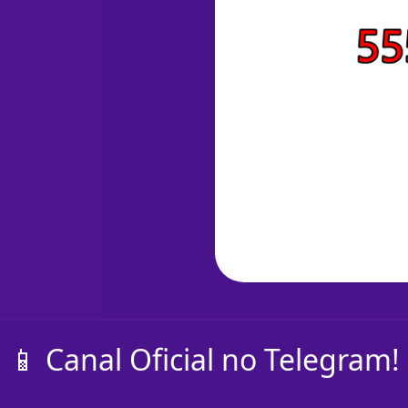
📱 Canal Oficial no Telegram!