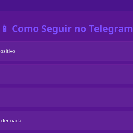
📱 Como Seguir no Telegram
ositivo
erder nada