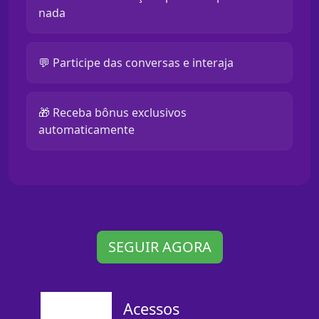
nada
💬 Participe das conversas e interaja
🎁 Receba bônus exclusivos
automaticamente
SEGUIR AGORA
Acessos