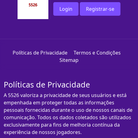
Login
Registrar-se
Políticas de Privacidade
Termos e Condições
Sitemap
Políticas de Privacidade
A 5526 valoriza a privacidade de seus usuários e está
empenhada em proteger todas as informações
pessoais fornecidas durante o uso de nossos canais de
comunicação. Todos os dados coletados são utilizados
exclusivamente para fins de melhoria contínua da
experiência de nossos jogadores.