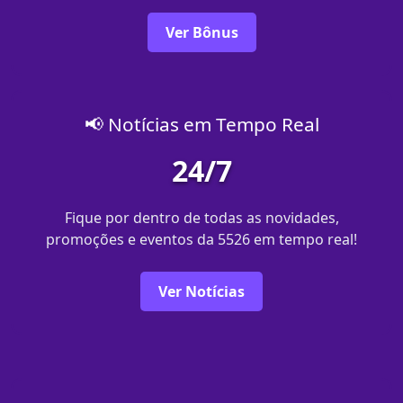
Ver Bônus
📢 Notícias em Tempo Real
24/7
Fique por dentro de todas as novidades,
promoções e eventos da 5526 em tempo real!
Ver Notícias