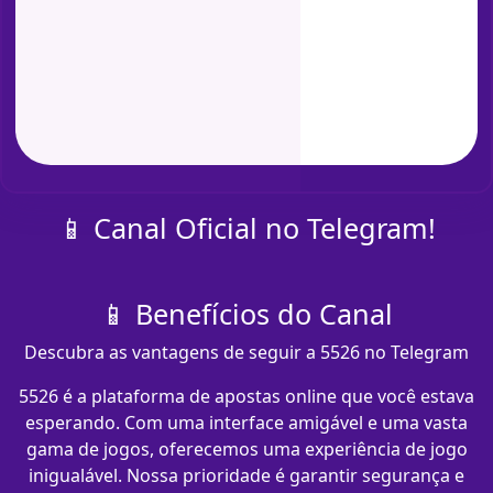
📱 Canal Oficial no Telegram!
📱 Benefícios do Canal
Descubra as vantagens de seguir a 5526 no Telegram
5526 é a plataforma de apostas online que você estava
esperando. Com uma interface amigável e uma vasta
gama de jogos, oferecemos uma experiência de jogo
inigualável. Nossa prioridade é garantir segurança e