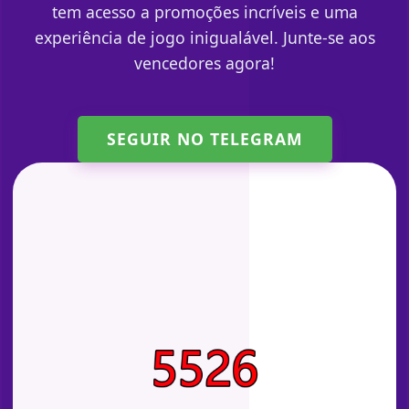
tem acesso a promoções incríveis e uma
experiência de jogo inigualável. Junte-se aos
vencedores agora!
SEGUIR NO TELEGRAM