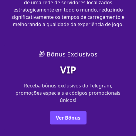
de uma rede de servidores localizados
estrategicamente em todo o mundo, reduzindo
significativamente os tempos de carregamento e
melhorando a qualidade da experiência de jogo.
🎁 Bônus Exclusivos
VIP
Receba bônus exclusivos do Telegram,
promoções especiais e códigos promocionais
únicos!
Ver Bônus