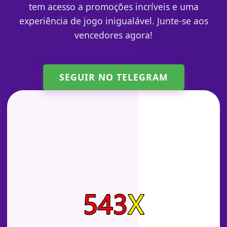
tem acesso a promoções incríveis e uma
experiência de jogo inigualável. Junte-se aos
vencedores agora!
SEGUIR NO TELEGRAM