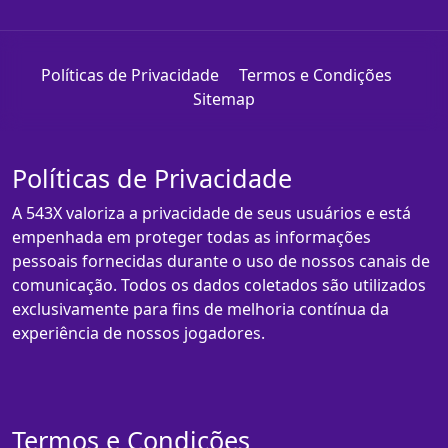
Políticas de Privacidade
Termos e Condições
Sitemap
Políticas de Privacidade
A 543X valoriza a privacidade de seus usuários e está
empenhada em proteger todas as informações
pessoais fornecidas durante o uso de nossos canais de
comunicação. Todos os dados coletados são utilizados
exclusivamente para fins de melhoria contínua da
experiência de nossos jogadores.
Termos e Condições