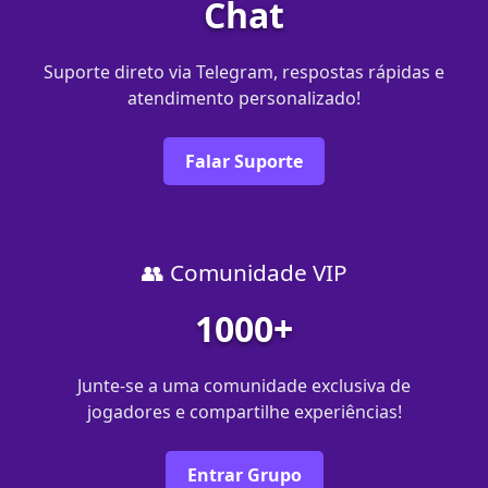
Chat
Suporte direto via Telegram, respostas rápidas e
atendimento personalizado!
Falar Suporte
👥 Comunidade VIP
1000+
Junte-se a uma comunidade exclusiva de
jogadores e compartilhe experiências!
Entrar Grupo