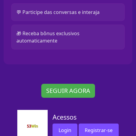
💬 Participe das conversas e interaja
🎁 Receba bônus exclusivos
automaticamente
SEGUIR AGORA
Acessos
Login
Registrar-se