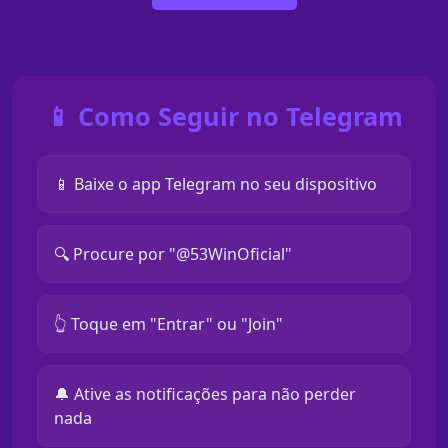
📱 Como Seguir no Telegram
📱 Baixe o app Telegram no seu dispositivo
🔍 Procure por "@53WinOficial"
👆 Toque em "Entrar" ou "Join"
🔔 Ative as notificações para não perder
nada