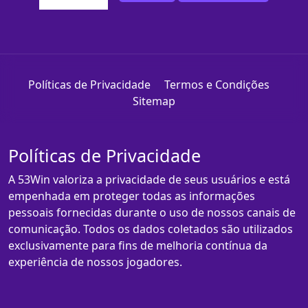
Políticas de Privacidade
Termos e Condições
Sitemap
Políticas de Privacidade
A 53Win valoriza a privacidade de seus usuários e está
empenhada em proteger todas as informações
pessoais fornecidas durante o uso de nossos canais de
comunicação. Todos os dados coletados são utilizados
exclusivamente para fins de melhoria contínua da
experiência de nossos jogadores.