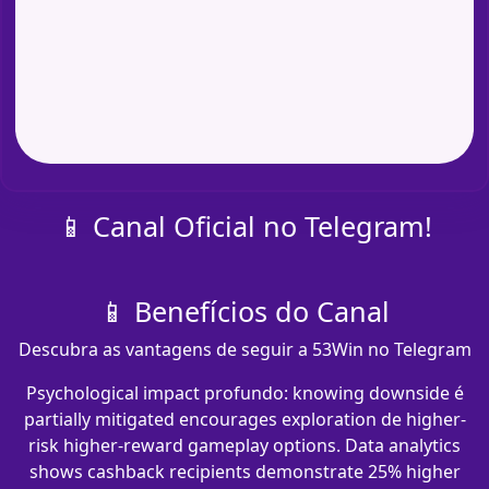
📱 Canal Oficial no Telegram!
📱 Benefícios do Canal
Descubra as vantagens de seguir a 53Win no Telegram
Psychological impact profundo: knowing downside é
partially mitigated encourages exploration de higher-
risk higher-reward gameplay options. Data analytics
shows cashback recipients demonstrate 25% higher