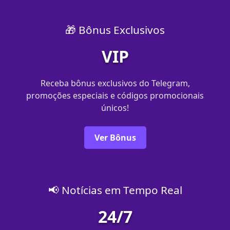
🎁 Bônus Exclusivos
VIP
Receba bônus exclusivos do Telegram,
promoções especiais e códigos promocionais
únicos!
Ver Bônus
📢 Notícias em Tempo Real
24/7