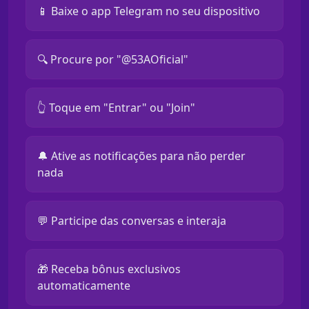
📱 Baixe o app Telegram no seu dispositivo
🔍 Procure por "@53AOficial"
👆 Toque em "Entrar" ou "Join"
🔔 Ative as notificações para não perder
nada
💬 Participe das conversas e interaja
🎁 Receba bônus exclusivos
automaticamente