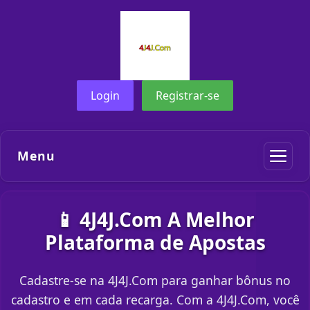
Login
Registrar-se
Menu
📱 4J4J.Com A Melhor
Plataforma de Apostas
Cadastre-se na 4J4J.Com para ganhar bônus no
cadastro e em cada recarga. Com a 4J4J.Com, você