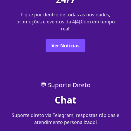
Fique por dentro de todas as novidades,
promoções e eventos da 4J4J.Com em tempo
real!
Ver Notícias
💬 Suporte Direto
Chat
Suporte direto via Telegram, respostas rápidas e
atendimento personalizado!