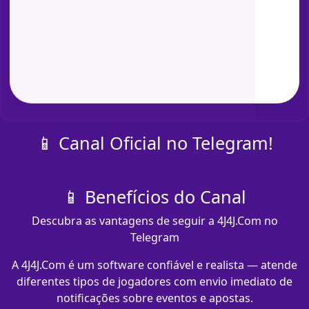
📱 Canal Oficial no Telegram!
📱 Benefícios do Canal
Descubra as vantagens de seguir a 4J4J.Com no
Telegram
A 4J4J.Com é um software confiável e realista — atende
diferentes tipos de jogadores com envio imediato de
notificações sobre eventos e apostas.