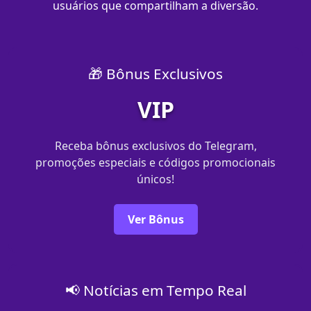
usuários que compartilham a diversão.
🎁 Bônus Exclusivos
VIP
Receba bônus exclusivos do Telegram,
promoções especiais e códigos promocionais
únicos!
Ver Bônus
📢 Notícias em Tempo Real