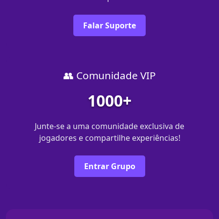
Falar Suporte
👥 Comunidade VIP
1000+
Junte-se a uma comunidade exclusiva de
jogadores e compartilhe experiências!
Entrar Grupo