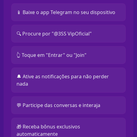
📱 Baixe o app Telegram no seu dispositivo
🔍 Procure por "@3SS VipOficial"
👆 Toque em "Entrar" ou "Join"
🔔 Ative as notificações para não perder
nada
💬 Participe das conversas e interaja
🎁 Receba bônus exclusivos
automaticamente