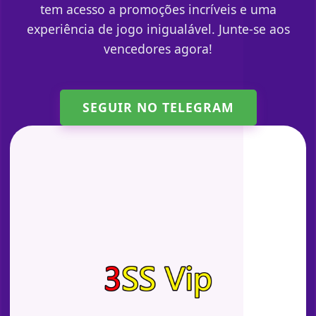
tem acesso a promoções incríveis e uma
experiência de jogo inigualável. Junte-se aos
vencedores agora!
SEGUIR NO TELEGRAM