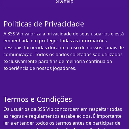
Sitemap
Políticas de Privacidade
A 3SS Vip valoriza a privacidade de seus usuários e está
empenhada em proteger todas as informações
pessoais fornecidas durante o uso de nossos canais de
comunicação. Todos os dados coletados são utilizados
exclusivamente para fins de melhoria contínua da
experiência de nossos jogadores.
Termos e Condições
Os usuários da 3SS Vip concordam em respeitar todas
as regras e regulamentos estabelecidos. É importante
ler e entender todos os termos antes de participar de