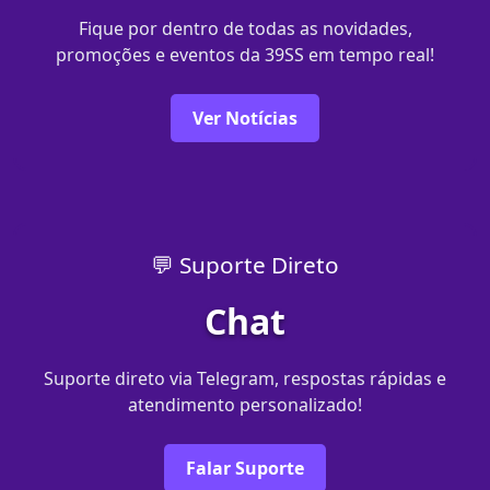
Fique por dentro de todas as novidades,
promoções e eventos da 39SS em tempo real!
Ver Notícias
💬 Suporte Direto
Chat
Suporte direto via Telegram, respostas rápidas e
atendimento personalizado!
Falar Suporte