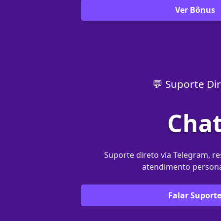
Ver Bônus
💬 Suporte Di
Cha
Suporte direto via Telegram, r
atendimento persona
Falar Suport