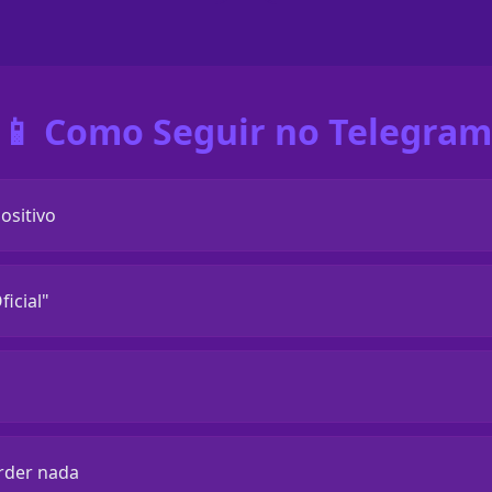
📱 Como Seguir no Telegram
ositivo
icial"
erder nada