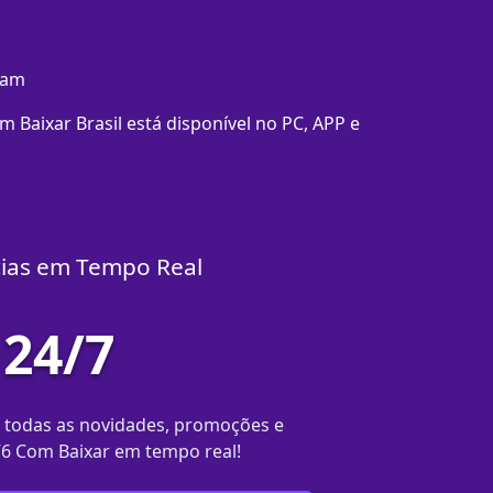
ram
Baixar Brasil está disponível no PC, APP e
cias em Tempo Real
24/7
e todas as novidades, promoções e
76 Com Baixar em tempo real!