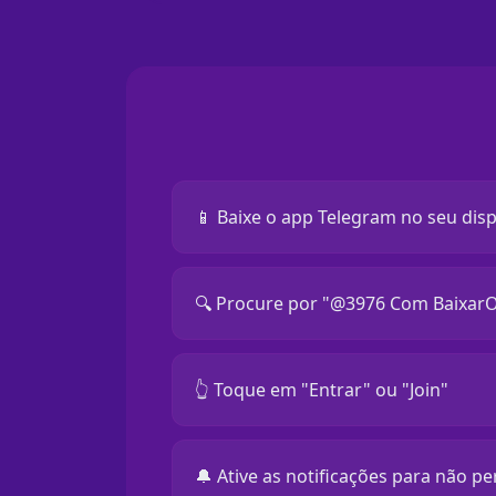
📱 Baixe o app Telegram no seu disp
🔍 Procure por "@3976 Com BaixarOf
👆 Toque em "Entrar" ou "Join"
🔔 Ative as notificações para não p