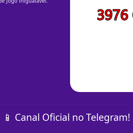
e jogo inigualável.
📱 Canal Oficial no Telegram!