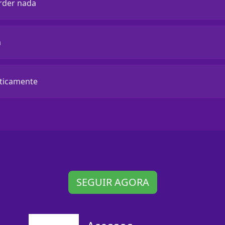
erder nada
a
aticamente
SEGUIR AGORA