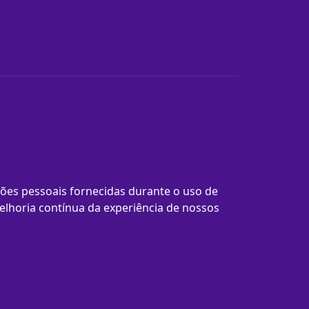
ões pessoais fornecidas durante o uso de
elhoria contínua da experiência de nossos