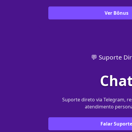
Ver Bônus
💬 Suporte Di
Cha
Suporte direto via Telegram, r
atendimento persona
Falar Suport