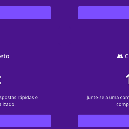
reto
👥 
t
espostas rápidas e
Junte-se a uma com
lizado!
compa
e