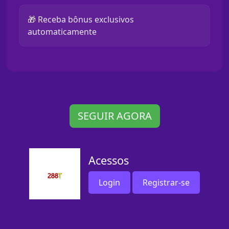
🎁 Receba bônus exclusivos
automaticamente
SEGUIR AGORA
Acessos
Login
Registrar-se