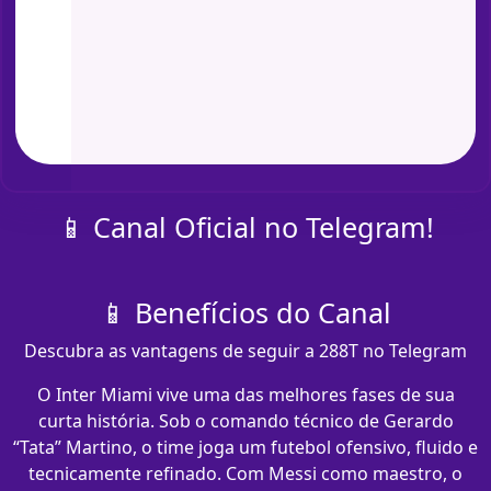
📱 Canal Oficial no Telegram!
📱 Benefícios do Canal
Descubra as vantagens de seguir a 288T no Telegram
O Inter Miami vive uma das melhores fases de sua
curta história. Sob o comando técnico de Gerardo
“Tata” Martino, o time joga um futebol ofensivo, fluido e
tecnicamente refinado. Com Messi como maestro, o