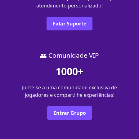
atendimento personalizado!
Falar Suporte
👥 Comunidade VIP
1000+
Junte-se a uma comunidade exclusiva de
jogadores e compartilhe experiências!
Entrar Grupo