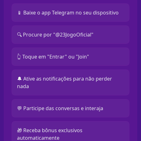
📱 Baixe o app Telegram no seu dispositivo
🔍 Procure por "@23JogoOficial"
👆 Toque em "Entrar" ou "Join"
🔔 Ative as notificações para não perder
nada
💬 Participe das conversas e interaja
🎁 Receba bônus exclusivos
automaticamente