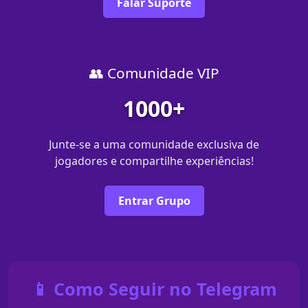
Falar Suporte
👥 Comunidade VIP
1000+
Junte-se a uma comunidade exclusiva de
jogadores e compartilhe experiências!
Entrar Grupo
📱 Como Seguir no Telegram