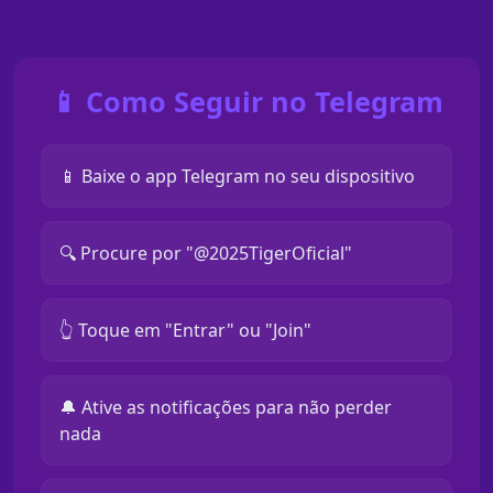
📱 Como Seguir no Telegram
📱 Baixe o app Telegram no seu dispositivo
🔍 Procure por "@2025TigerOficial"
👆 Toque em "Entrar" ou "Join"
🔔 Ative as notificações para não perder
nada