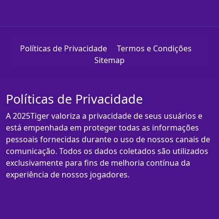
Políticas de Privacidade
Termos e Condições
Sitemap
Políticas de Privacidade
A 2025Tiger valoriza a privacidade de seus usuários e
está empenhada em proteger todas as informações
pessoais fornecidas durante o uso de nossos canais de
comunicação. Todos os dados coletados são utilizados
exclusivamente para fins de melhoria contínua da
experiência de nossos jogadores.