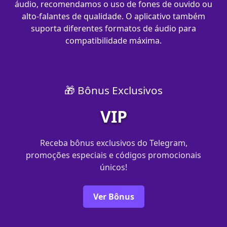
áudio, recomendamos o uso de fones de ouvido ou
alto-falantes de qualidade. O aplicativo também
suporta diferentes formatos de áudio para
compatibilidade máxima.
🎁 Bônus Exclusivos
VIP
Receba bônus exclusivos do Telegram,
promoções especiais e códigos promocionais
únicos!
Ver Bônus